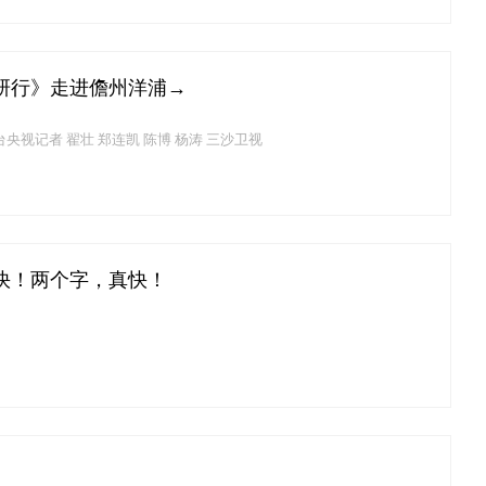
研行》走进儋州洋浦→
央视记者 翟壮 郑连凯 陈博 杨涛 三沙卫视
快！两个字，真快！