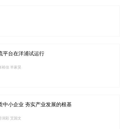
流平台在洋浦试运行
张裕佳 羊家昊
质中小企业 夯实产业发展的根基
符润彩 艾国文