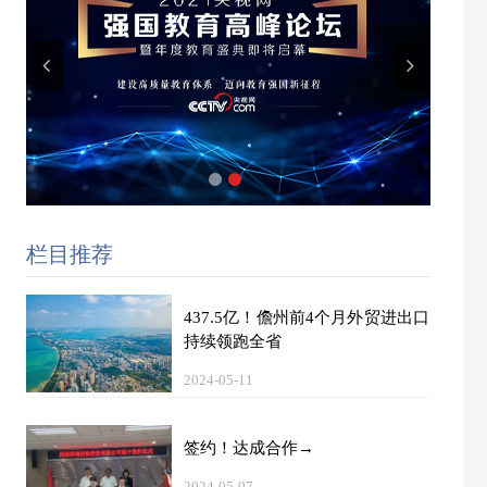
栏目推荐
437.5亿！儋州前4个月外贸进出口
持续领跑全省
2024-05-11
签约！达成合作→