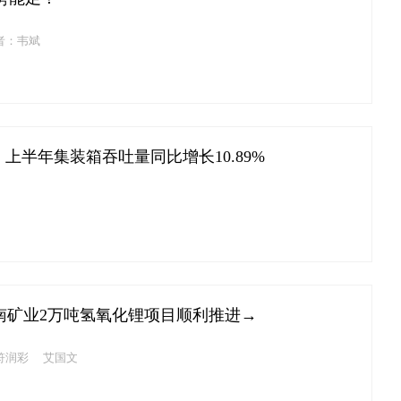
者：韦斌
：上半年集装箱吞吐量同比增长10.89%
南矿业2万吨氢氧化锂项目顺利推进→
符润彩 艾国文