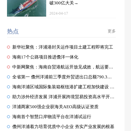
破300亿大关→
2024-04-17
热点
更多
新华社聚焦：洋浦港封关运作项目土建工程即将完工
海南17个公路项目推进儋洋一体化
中新网聚焦：海南自贸港航运开放见成效，航运要素加速聚集洋浦！
全省第一 儋州洋浦前三季度外贸进出口总额790.3亿元
海南洋浦区域国际集装箱枢纽港扩建工程加快建设 项目一阶段力争2025年建成投用
助力涉外经济发展 洋浦开展跨境贸易投资高水平开放试点成效显著
洋浦两家500强企业获海关AEO高级认证资质
海南首个智慧口岸物流平台在洋浦试运行
儋州洋浦着力培育优质中小企业 夯实产业发展的根基