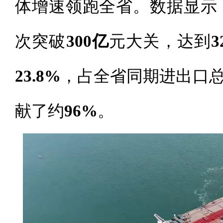
体增速领跑全省。数据显示
次突破
300亿
元大关，达到
3
23.8%
，占全省同期进出口
献了约
96%
。