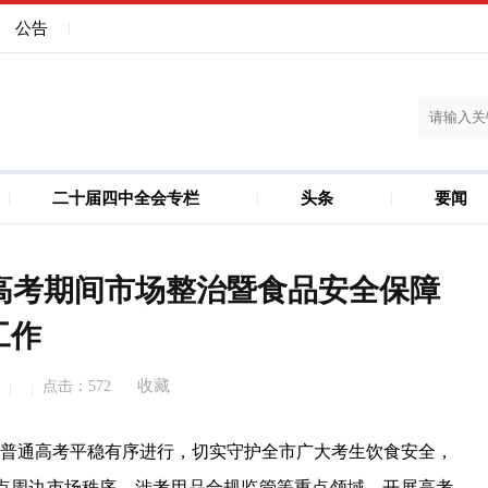
公告
二十届四中全会专栏
头条
要闻
建设
儋州洋浦一体化
展高考期间市场整治暨食品安全保障
工作
收藏
点击：
572
年普通高考平稳有序进行，切实守护全市广大考生饮食安全，
点周边市场秩序、涉考用品合规监管等重点领域，开展高考