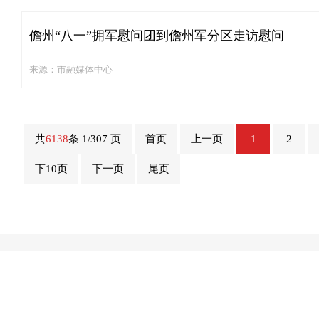
儋州“八一”拥军慰问团到儋州军分区走访慰问
来源：市融媒体中心
共
6138
条 1/307 页
首页
上一页
1
2
下10页
下一页
尾页