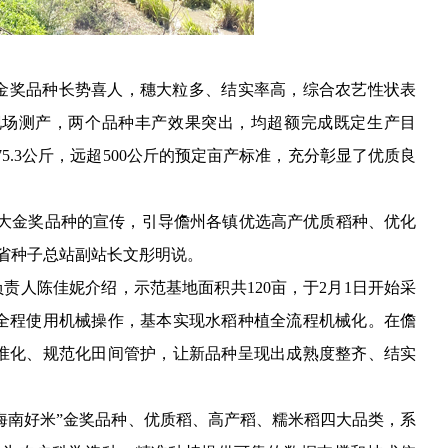
好米”金奖品种长势喜人，穗大粒多、结实率高，综合农艺性状表
现场测产，两个品种丰产效果突出，均超额完成既定生产目
达675.3公斤，远超500公斤的预定亩产标准，充分彰显了优质良
大金奖品种的宣传，引导儋州各镇优选高产优质稻种、优化
省种子总站副站长文彤明说。
人陈佳妮介绍，示范基地面积共120亩，于2月1日开始采
节全程使用机械操作，基本实现水稻种植全流程机械化。在儋
准化、规范化田间管护，让新品种呈现出成熟度整齐、结实
海南好米”金奖品种、优质稻、高产稻、糯米稻四大品类，系