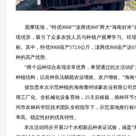
观摩现场，“特优9068”“泷两优868”两大“海南
现优异，吸引了众多农技人员与种植户观摩学习。经
标。其中，特优9068亩产572.6公斤，泷两优868亩产
种的高产优势。
“两个品种综合表现非常优秀，希望通过此次活动扩
种植结构，以良种良法赋能农业增效、农户增收。”海南
据负责本次示范种植的海南儋州绿豪农业有限公司负责
用工厂化、全机械化设备育秧，25天后移栽，插秧环
州市农林科学院技术团队全程指导下，示范基地推行标
率高、稳定性好的优良特性。
本次活动同步开展22个水稻新品种表证试验，涵盖“