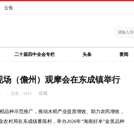
公告
二十届四中全会专栏
头条
要闻
建设
儋州洋浦一体化
现场（儋州）观摩会在东成镇举行
收藏
点击：
1413
稻品种示范推广，推动水稻产业提质增效、助力农民增收，
农村局在东成镇番陈村，举办2026年“海南好米”金奖品种