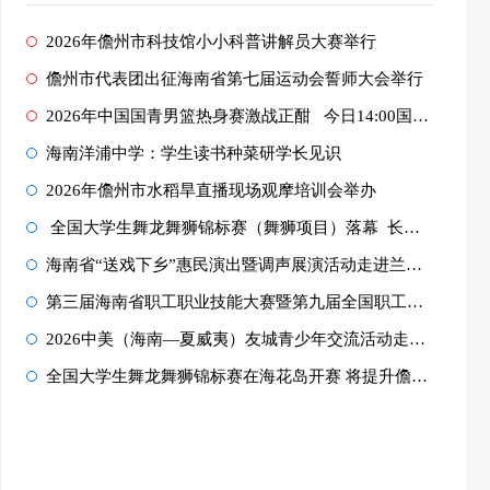
2026年儋州市科技馆小小科普讲解员大赛举行
儋州市代表团出征海南省第七届运动会誓师大会举行
2026年中国国青男篮热身赛激战正酣 今日14:00国青男篮将对阵加拿大大卫·...
海南洋浦中学：学生读书种菜研学长见识
2026年儋州市水稻旱直播现场观摩培训会举办
全国大学生舞龙舞狮锦标赛（舞狮项目）落幕 长沙科技学院、长沙商贸旅游职业技术学...
海南省“送戏下乡”惠民演出暨调声展演活动走进兰洋镇番加社区
第三届海南省职工职业技能大赛暨第九届全国职工职业技能大赛海南省选拔赛在儋举行
2026中美（海南—夏威夷）友城青少年交流活动走进儋州
全国大学生舞龙舞狮锦标赛在海花岛开赛 将提升儋州乃至海南体育文旅品牌影响力，为区...