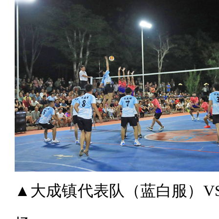
▲大成镇代表队（蓝白服）V